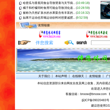
哈密瓜与香蕉同食会导致肾衰与关节病...
(
10:49:18
)
橘子和柠檬同时食用可能会导致消化道...
(
10:28:59
)
被称为天然矿泉水的水果梨含有丰富的...
(
10:16:32
)
如果不运动也常喝运动饮料对想要减肥...
(
9:52:59
)
友情链接
伴您搜索
关于我们
┋
本站声明
┋
在线聊天
┋
友情链接
┋
广
本站信息资源部分来自网友自发及网上收集，其内容观
欢迎进入伴您
客服信箱：bnxxw@bnxxw.com 
皖ICP备09020483号
建议您使用10