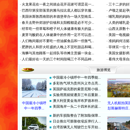
·
火龙果花在一夜之间就会花开花谢可谓昙花一...
·
三十二岁的好
·
巴西印第安部落里的雅马拉比底人都以穿衣服...
·
卢颂之挺起孕
·
美国休斯敦西南部的本德堡举办一场大型南瓜...
·
哺乳期的妈妈
·
春天去野外郊游护目镜和太阳帽都是必不可少...
·
人类的哺乳是
·
经常吃一些草莓和橙子对人体健康有极大的益...
·
山西太原数十
·
麦芽与酸奶在人体健康中的作用一定不可以忽...
·
美国一电视媒
·
人们晚间最好不要吃一些油腻食品和一些胀气...
·
准妈妈何洁挺
·
肥胖的人和肝火旺盛的人晚上不宜吃甜品和喝...
·
菲律宾一位十
·
海狮与其他顾客一起排队等待摊主赏赐一块金...
·
美国女摄影师
·
人们最好在一天的三个时间段喝三个不同品种...
·
看伟大母亲自
旅游博览
中国最冷小镇呼中一年四季能...
多彩热气球为贵州兴义市点亮...
英国萨福克郡的索普尼斯小镇...
实验用黑猩猩遭弃三年后重新...
澳大利亚黄金海岸布罗德本特...
中国最冷小镇呼
无人机航拍英
美国海岸一头二十四米长的蓝...
中一年四季...
彭斯赫斯特庄..
新的车损险整合了附加险保障...
日企推出可膨胀收缩反弹行人...
台湾首辆无人驾驶巴士车开始...