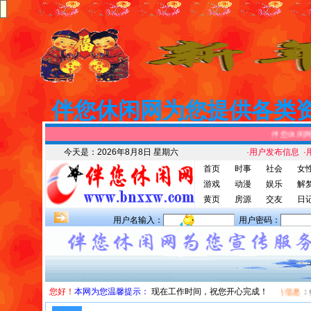
伴您休闲网为您提供各类
伴您休闲网站
今天是：
2026年8月8日 星期六
·用户发布信息
·
首页
时事
社会
女
游戏
动漫
娱乐
解
黄页
房源
交友
日
用户名输入：
用户密码：
您好！
本网为您温馨提示：
现在工作时间，祝您开心完成！
本站信息
：伴您