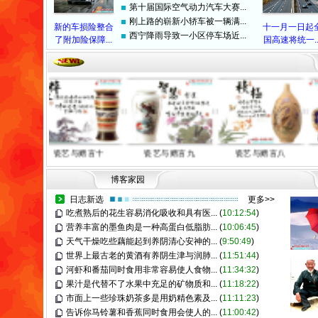
第十届国际空气动力汽车大赛...
刚上路的崭新小轿车被一辆满...
新的车损险整合
十一月一日起
西宁降雨导致一小区停车场近...
了附加险保障...
国高速将统一..
瓷艺与赠言十
瓷艺与赠言九
瓷艺与赠言八
博客家园
日志新选
更多>>
吃煮熟后的花生容易消化吸收和具有医...
(
10:12:54
)
营养丰富的墨鱼肉是一种高蛋白低脂肪...
(
10:06:45
)
天气干燥吃些藕能起到养阴清心安神的...
(
9:50:49
)
世界上最古老的黄酒有养阴生津与润肺...
(
11:51:44
)
河虾和番茄同时食用非常容易使人食物...
(
11:34:32
)
果汁是代替不了水果中充足的矿物质和...
(
11:18:22
)
市面上一些珍珠奶茶多是用奶精色素及...
(
11:11:23
)
告诉你马铃薯和香蕉同时食用会使人的...
(
11:00:42
)