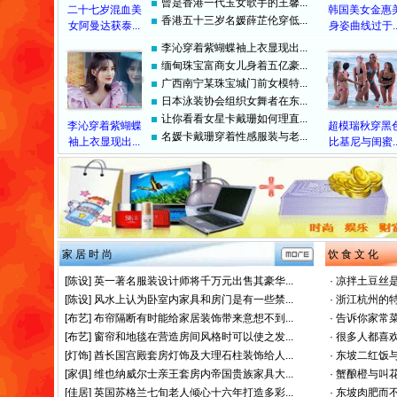
曾是香港一代玉女歌手的王馨...
二十七岁混血美
韩国美女金惠
香港五十三岁名媛薛芷伦穿低...
女阿曼达获泰...
身姿曲线过于..
李沁穿着紫蝴蝶袖上衣显现出...
缅甸珠宝富商女儿身着五亿豪...
广西南宁某珠宝城门前女模特...
日本泳装协会组织女舞者在东...
让你看看女星卡戴珊如何理直...
李沁穿着紫蝴蝶
超模瑞秋穿黑
名媛卡戴珊穿着性感服装与老...
袖上衣显现出...
比基尼与闺蜜..
家 居 时 尚
饮 食 文 化
[陈设]
英一著名服装设计师将千万元出售其豪华...
·
凉拌土豆丝是
[陈设]
风水上认为卧室内家具和房门是有一些禁...
·
浙江杭州的特
[布艺]
布帘隔断有时能给家居装饰带来意想不到...
·
告诉你家常菜
[布艺]
窗帘和地毯在营造房间风格时可以使之发...
·
很多人都喜欢
[灯饰]
酋长国宫殿套房灯饰及大理石柱装饰给人...
·
东坡二红饭与
[家俱]
维也纳威尔士亲王套房内帝国贵族家具大...
·
蟹酿橙与叫花
[佳居]
英国苏格兰七旬老人倾心十六年打造多彩...
·
东坡肉肥而不