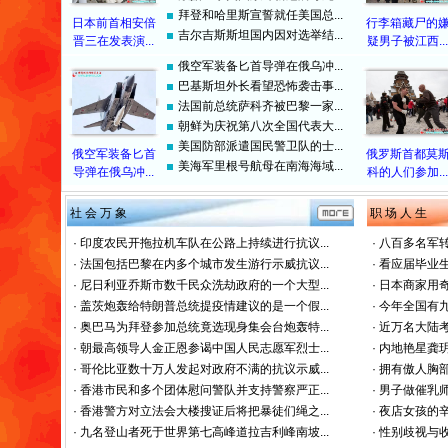
拜登和哈里斯宣誓就任美国总...
日本前首相安倍
行李箱藏尸的
吉尔吉斯斯坦国内因对选举结...
晋三在发表演...
疑男子被江西...
俄空军装备匕首导弹在俄乌冲...
巴基斯坦外长看望恐怖袭击事...
法国前总统萨科齐被巴黎一家...
朝鲜为庆祝第八次全国代表大...
美国防部派遣国民警卫队的士...
俄空军装备匕首
俄罗斯首都莫
美海军里根号航母在南海海域...
导弹在俄乌冲...
科的人们参加...
社 会 万 象
职 场 人 生
·
印度农民开拖拉机车队在公路上持续进行抗议...
·
八百多名军转
·
法国包括巴黎在内多个城市发生游行示威抗议...
·
看应届毕业生
·
尼日利亚乔斯市数千民众洗劫政府的一个大型...
·
日本商家用奇
·
盖茨炮轰给特朗普总统提疫情建议的是一个假...
·
今年全国有九
·
奥巴马为拜登参加总统竟选现身集会台炮轰特...
·
近万名大陆考
·
朝最高领导人金正恩参谒中国人民志愿军烈士...
·
内地艳星龚玥
·
哥伦比亚数十万人发起对政府不满的抗议示威...
·
拥有傲人胸部
·
香港市民和多个团体慰问警队并支持警察严正...
·
男子做催乳师
·
香港警方对立法会大楼搜证后将把暴徒们绳之...
·
夜店女孩的辛
·
九名登山者死于世界第七高峰道拉吉利峰南坡...
·
性别歧视与收