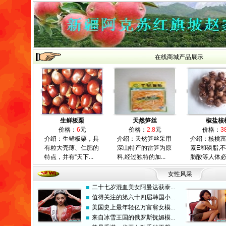
在线商城产品展示
生鲜板栗
天然笋丝
椒盐核
价格：
6
元
价格：
2.8
元
价格：
3
介绍：生鲜板栗，具
介绍：天然笋丝采用
介绍：核桃
有粒大壳薄、仁肥的
深山特产的雷笋为原
素E和磷脂,
特点，并有“天下...
料,经过独特的加...
肪酸等人体必需
女性风采
二十七岁混血美女阿曼达获泰...
值得关注的第六十四届韩国小...
美国史上最年轻亿万富翁女模...
来自冰雪王国的俄罗斯抚媚模...