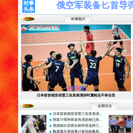
时事
俄空军装备匕首导
头条
时事
图片
0
1
2
3
4
5
6
日本前首相安倍晋三在发表演讲时遭枪击不幸去世
近期关注
日本前首相安倍晋三在发表演...
阿富汗塔利班发布消息称已控...
美国前白宫医生称拜登连摔三...
数据显示美国累计新冠病毒死...