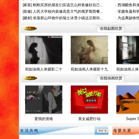
[家装]
刚刚买房的朋友们应该怎么样装修好自己...
·
西湖醋鱼和龙
[装修]
人民大学校内装修高贵大气的俄罗斯西餐...
·
宋嫂鱼羹和笋
[建材]
坐落群山环抱中的瑞士冰雪小镇达沃斯街...
·
为远离缺铁性
在线贴图欣赏
宛如油画人体摄影二十
宛如油画人体摄影十九
宛如油画人体
在线动画欣赏
爱我的资格
美女减肥行动
Super S
生 活 共 鸣
母 婴 关 爱