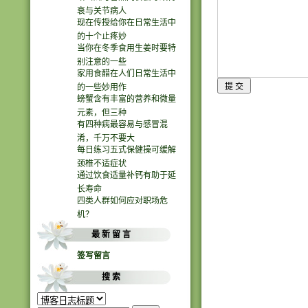
衰与关节病人
现在传授给你在日常生活中
的十个止疼妙
当你在冬季食用生姜时要特
别注意的一些
家用食醋在人们日常生活中
的一些妙用作
螃蟹含有丰富的营养和微量
元素，但三种
有四种病最容易与感冒混
淆，千万不要大
每日练习五式保健操可缓解
颈椎不适症状
通过饮食适量补钙有助于延
长寿命
四类人群如何应对职场危
机？
最 新 留 言
签写留言
搜 索