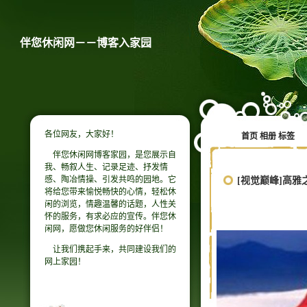
伴您休闲网－－博客入家园
各位网友，大家好！
首页
相册
标签
伴您休闲网博客家园，是您展示自
我、畅叙人生、记录足迹、抒发情
感、陶冶情操、引发共鸣的园地。它
[视觉巅峰]高雅
将给您带来愉悦畅快的心情，轻松休
闲的浏览，情趣温馨的话题，人性关
怀的服务，有求必应的宣传。伴您休
闲网，愿做您休闲服务的好伴侣！
让我们携起手来，共同建设我们的
网上家园！