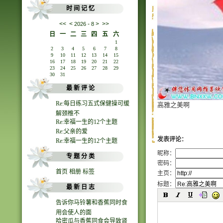
时 间 记 忆
<<
<
-
>
>>
2026
8
日
一
二
三
四
五
六
1
2
3
4
5
6
7
8
9
10
11
12
13
14
15
16
17
18
19
20
21
22
23
24
25
26
27
28
29
30
31
最 新 评 论
Re:每日练习五式保健操可缓
高雅之美啊
解颈椎不
Re:幸福一生的12个主题
Re:父亲的爱
发表评论：
Re:幸福一生的12个主题
昵称：
专 题 分 类
密码：
首页
相册
标签
主页：
标题：
最 新 日 志
告诉你马铃薯和香蕉同时食
用会使人的面
哈密瓜与香蕉同食会导致肾