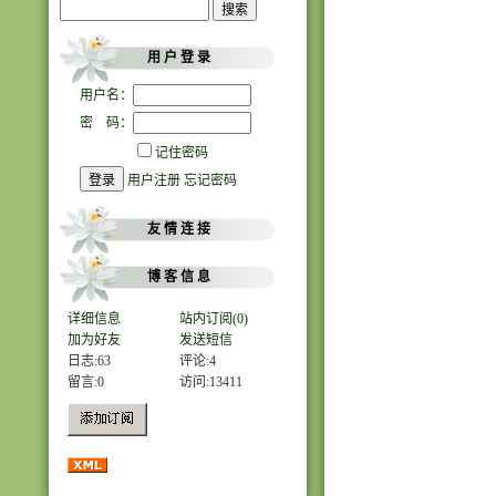
用 户 登 录
用户名：
密 码：
记住密码
用户注册
忘记密码
友 情 连 接
博 客 信 息
详细信息
站内订阅(0)
加为好友
发送短信
日志:63
评论:4
留言:0
访问:
13411