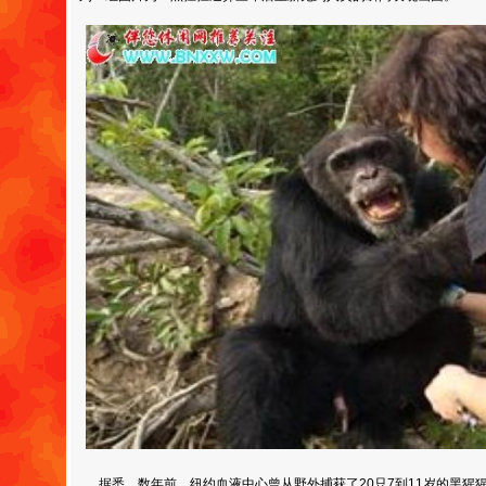
据悉，数年前，纽约血液中心曾从野外捕获了20只7到11岁的黑猩