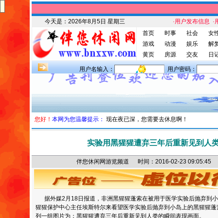
今天是：
2026年8月5日 星期三
·用户发布信息
·
首页
时事
社会
女
游戏
动漫
娱乐
解
黄页
房源
交友
日
用户名输入：
用户密码：
您好！
本网为您温馨提示：
现在夜已深，您需要去休息啊！
实验用黑猩猩遭弃三年后重新见到人
伴您休闲网游览频道 时间：2016-02-23 09:05
据外媒2月18日报道，非洲黑猩猩蓬索在被用于医学实验后抛弃到小
猩猩保护中心主任埃斯特尔来看望医学实验后抛弃到小岛上的黑猩猩蓬
列一组图片为：黑猩猩遭弃三年后重新见到人类的瞬间表现画面。