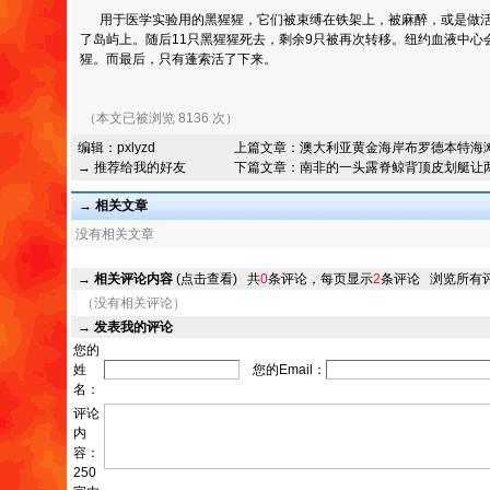
用于医学实验用的黑猩猩，它们被束缚在铁架上，被麻醉，或是做活
了岛屿上。随后11只黑猩猩死去，剩余9只被再次转移。纽约血液中心
猩。而最后，只有蓬索活了下来。
（本文已被浏览 8136 次）
编辑：
pxlyzd
上篇文章：
澳大利亚黄金海岸布罗德本特海
→ 推荐给我的好友
下篇文章：
南非的一头露脊鲸背顶皮划艇让
→ 相关文章
没有相关文章
→
相关评论内容
(点击查看)
共
0
条评论，每页显示
2
条评论
浏览所有
（没有相关评论）
→
发表我的评论
您的
姓
您的Email：
名：
评论
内
容：
250