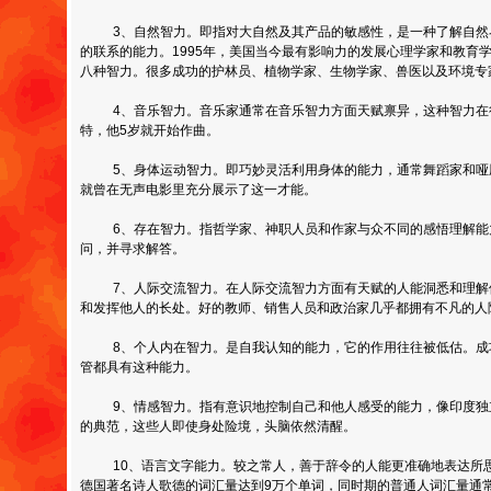
3、自然智力。即指对大自然及其产品的敏感性，是一种了解自然
的联系的能力。1995年，美国当今最有影响力的发展心理学家和教育
八种智力。很多成功的护林员、植物学家、生物学家、兽医以及环境专
4、音乐智力。音乐家通常在音乐智力方面天赋禀异，这种智力在
特，他5岁就开始作曲。
5、身体运动智力。即巧妙灵活利用身体的能力，通常舞蹈家和哑
就曾在无声电影里充分展示了这一才能。
6、存在智力。指哲学家、神职人员和作家与众不同的感悟理解能
问，并寻求解答。
7、人际交流智力。在人际交流智力方面有天赋的人能洞悉和理解
和发挥他人的长处。好的教师、销售人员和政治家几乎都拥有不凡的人
8、个人内在智力。是自我认知的能力，它的作用往往被低估。成
管都具有这种能力。
9、情感智力。指有意识地控制自己和他人感受的能力，像印度独
的典范，这些人即使身处险境，头脑依然清醒。
10、语言文字能力。较之常人，善于辞令的人能更准确地表达所思
德国著名诗人歌德的词汇量达到9万个单词，同时期的普通人词汇量通常只有