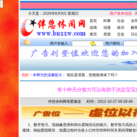
今天是：
2026年8月9日 星期日
·用户发布信息
·
首页
时事
社会
女
游戏
动漫
娱乐
解
黄页
房源
交友
日
用户名输入：
用户密码：
您好！
本网为您温馨提示：
现在是清晨，您锻炼身体了吗？
有十种天分智力可以有助于决定宝宝
伴您休闲网母婴频道 时间：2012-10-27 09:39
1、数学智力。指抽象思维和得出逻辑结论的能力。数学智力高的人
规律。例如爱因斯坦，他通过相对论使人们对空间和时间关系的理解发