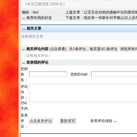
（本文已被浏览 2559 次）
编辑：
tyui
上篇文章：
让宝宝在自然的接触中玩到那些
→ 推荐给我的好友
下篇文章：
现在有一些家长对早教认识上还
→ 相关文章
没有相关文章
→
相关评论内容
(点击查看)
共
0
条评论，每页显示
2
条评论
浏览所有
（没有相关评论）
→
发表我的评论
您的
姓
您的Email：
名：
评论
内
容：
250
字内
发表
评
发表评论须知 →
论：