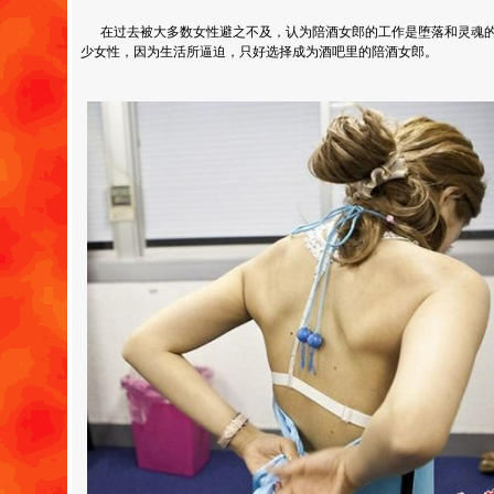
在过去被大多数女性避之不及，认为陪酒女郎的工作是堕落和灵魂的
少女性，因为生活所逼迫，只好选择成为酒吧里的陪酒女郎。