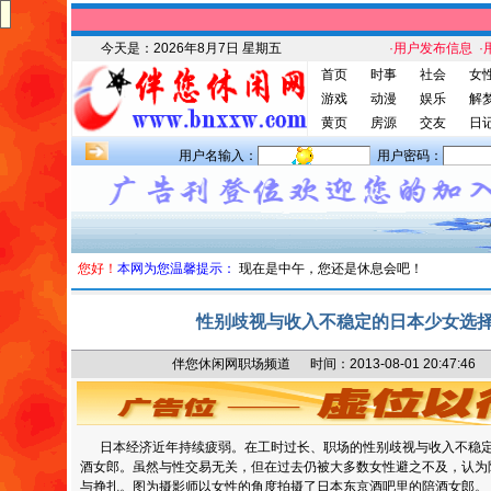
今天是：
2026年8月7日 星期五
·用户发布信息
·
首页
时事
社会
女
游戏
动漫
娱乐
解
黄页
房源
交友
日
用户名输入：
用户密码：
您好！
本网为您温馨提示：
现在是中午，您还是休息会吧！
性别歧视与收入不稳定的日本少女选
伴您休闲网职场频道 时间：2013-08-01 20:47
日本经济近年持续疲弱。在工时过长、职场的性别歧视与收入不稳定
酒女郎。虽然与性交易无关，但在过去仍被大多数女性避之不及，认为
与挣扎。图为摄影师以女性的角度拍摄了日本东京酒吧里的陪酒女郎。