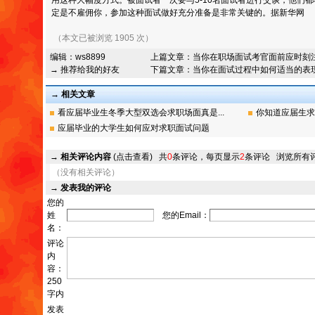
用这种大幅度方式。被面试者一次要与5-10名面试者进行交谈，他们
定是不雇佣你，参加这种面试做好充分准备是非常关键的。据新华网
（本文已被浏览 1905 次）
编辑：
ws8899
上篇文章：
当你在职场面试考官面前应时刻
→ 推荐给我的好友
下篇文章：
当你在面试过程中如何适当的表
→ 相关文章
看应届毕业生冬季大型双选会求职场面真是...
你知道应届生求
应届毕业的大学生如何应对求职面试问题
→
相关评论内容
(点击查看)
共
0
条评论，每页显示
2
条评论
浏览所有
（没有相关评论）
→
发表我的评论
您的
姓
您的Email：
名：
评论
内
容：
250
字内
发表