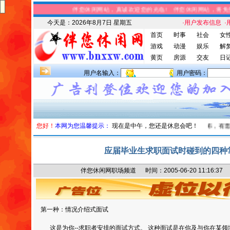
伴您休闲网站，真诚欢迎您的光临! 伴您休闲网站，将免
今天是：
2026年8月7日 星期五
·用户发布信息
·
首页
时事
社会
女
游戏
动漫
娱乐
解
黄页
房源
交友
日
用户名输入：
用户密码：
您好！
本网为您温馨提示：
本站信息
：伴您休闲网为您提供广告宣传和信息发布，有需
现在是中午，您还是休息会吧！
应届毕业生求职面试时碰到的四种
伴您休闲网职场频道 时间：2005-06-20 11:16
第一种：情况介绍式面试
这是为你--求职者安排的面试方式。 这种面试是在你及与你在某领