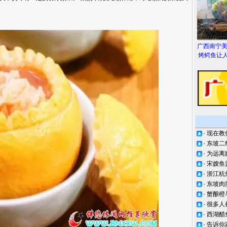
广西南宁
烤鳄鱼让人
·
现在教
·
东坡二
·
为远离
·
宋嫂鱼
·
浙江杭
·
东坡肉
·
蟹酿橙
·
很多人
·
西湖醋
·
告诉你