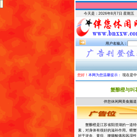
今天是：
2026年8月7日 星期五
用户名输入：
您好！
本网为您温馨提示：
现在是中
蟹酿橙与叫
伴您休闲网美食频道 时
蟹酿橙是江苏省阳澄湖的一道特
素，对身体有很好的滋补作用。螃蟹
对于淤血、黄疸、腰腿酸痛和风湿性