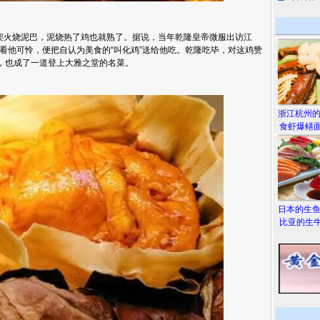
火烧泥巴，泥烧热了鸡也就熟了。据说，当年乾隆皇帝微服出访江
看他可怜，便把自认为美食的“叫化鸡”送给他吃。乾隆吃毕，对这鸡赞
今，也成了一道登上大雅之堂的名菜。
浙江杭州
食虾爆鳝面
日本的生
比亚的生牛