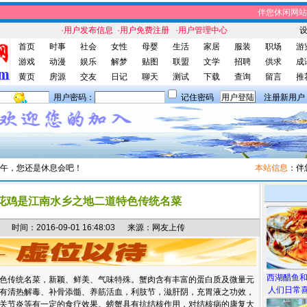
伴您休闲网站，
·用户发布信息
·用户免费注册
·用户管理中心
首页
时事
社会
女性
母婴
生活
家居
服装
职场
游
游戏
动漫
娱乐
解梦
贴图
联盟
文学
招聘
供求
成
黄页
房源
交友
日记
聊天
测试
下载
查询
留言
推
用户密码：
记住密码
注册新用户
午，您还是休息会吧！
本站信息
：伴您休
花鸡是江南水乡之地二道特色传统名菜
间：2016-09-01 16:48:03 来源：网友上传
西湖醋鱼
色传统名菜，新颖、鲜美、气味特殊。蟹肉含有丰富的蛋白质及微量元
人们日常喜
有清热解毒、补骨添髓、养筋活血，利肢节，滋肝阴，充胃液之功效，
关节炎等有一定的食疗效果。螃蟹具有抗结核作用，对结核病的康复大