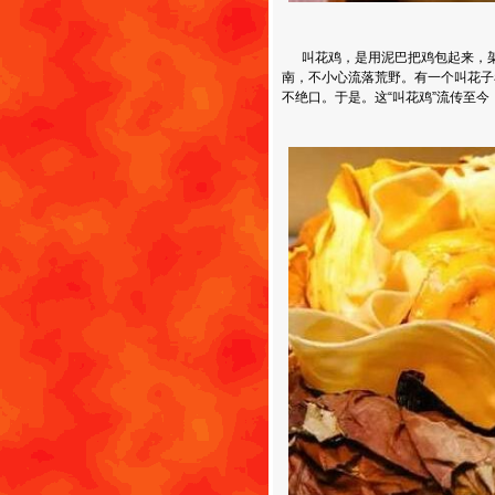
叫花鸡，是用泥巴把鸡包起来，架
南，不小心流落荒野。有一个叫花子
不绝口。于是。这“叫花鸡”流传至