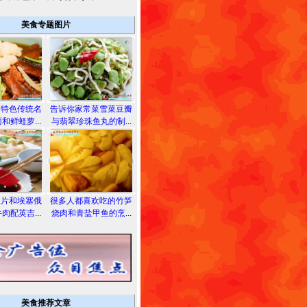
美食专题图片
的特色传统名
告诉你家常菜雪菜豆瓣
和鲜蛏萝...
与翡翠珍珠鱼丸的制...
鱼片和埃塞俄
很多人都喜欢吃的竹笋
肉配英吉...
烧肉和青盐甲鱼的烹...
美食推荐文章