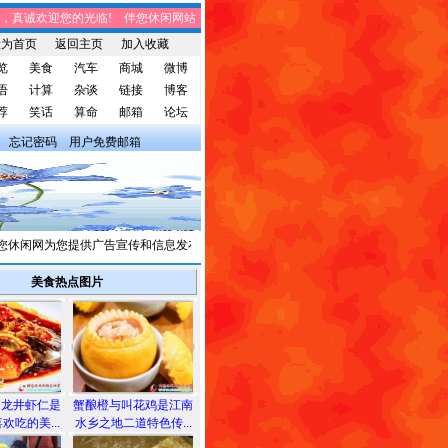
真诚欢迎您的光临! 伴您休闲网站，将免费给您带来趣味时事、笑话集锦、家庭生活
设为首页
返回主页
加入收藏
览
美食
汽车
商城
微博
语
计算
杂谈
链接
博客
荐
笑话
算命
邮箱
论坛
忘记密码
用户免费邮箱
闲网为您提供广告宣传和信息发布，有需求者请与我们联系。
美食热点图片
和龙井虾仁是
蟹酿橙与叫花鸡是江南
欢吃的美...
水乡之地二道特色传...