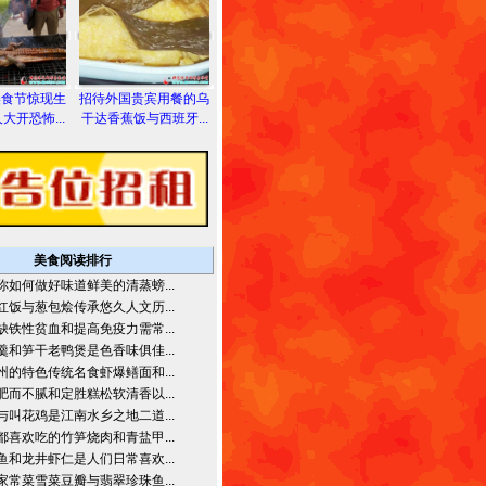
美食节惊现生
招待外国贵宾用餐的乌
大开恐怖...
干达香蕉饭与西班牙...
美食阅读排行
你如何做好味道鲜美的清蒸螃...
红饭与葱包烩传承悠久人文历...
缺铁性贫血和提高免疫力需常...
羹和笋干老鸭煲是色香味俱佳...
州的特色传统名食虾爆鳝面和...
肥而不腻和定胜糕松软清香以...
与叫花鸡是江南水乡之地二道...
都喜欢吃的竹笋烧肉和青盐甲...
鱼和龙井虾仁是人们日常喜欢...
家常菜雪菜豆瓣与翡翠珍珠鱼...