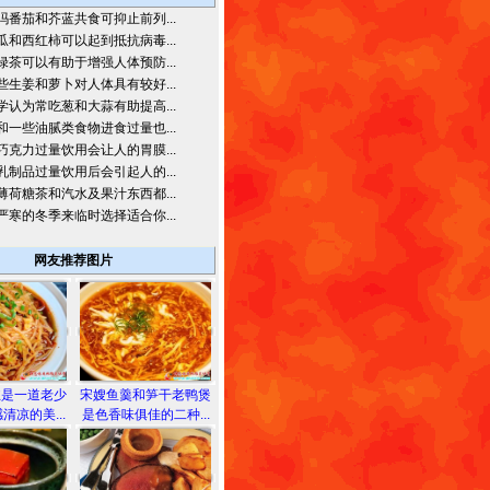
吗番茄和芥蓝共食可抑止前列...
瓜和西红柿可以起到抵抗病毒...
绿茶可以有助于增强人体预防...
些生姜和萝卜对人体具有较好...
学认为常吃葱和大蒜有助提高...
和一些油腻类食物进食过量也...
巧克力过量饮用会让人的胃膜...
乳制品过量饮用后会引起人的...
薄荷糖茶和汽水及果汁东西都...
严寒的冬季来临时选择适合你...
网友推荐图片
丝是一道老少
宋嫂鱼羹和笋干老鸭煲
清凉的美...
是色香味俱佳的二种...