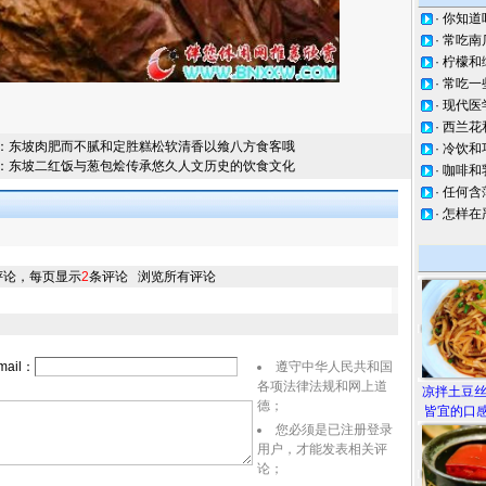
·
你知道
·
常吃南
·
柠檬和
·
常吃一
·
现代医
·
西兰花
：
东坡肉肥而不腻和定胜糕松软清香以飨八方食客哦
·
冷饮和
：
东坡二红饭与葱包烩传承悠久人文历史的饮食文化
·
咖啡和
·
任何含
·
怎样在
评论，每页显示
2
条评论
浏览所有评论
ail：
遵守中华人民共和国
各项法律法规和网上道
凉拌土豆
德；
皆宜的口感
您必须是已注册登录
用户，才能发表相关评
论；