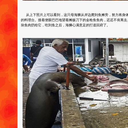
从上下照片上可以看到，这只母海狮从岸边爬到鱼摊旁，努力将身体
的料理台。接着便眼巴巴地望着摊贩刀下的金枪鱼鱼肉，迟迟不肯离去
块鱼肉扔给它，吃到鱼之后，海狮心满意足的打道回府了。