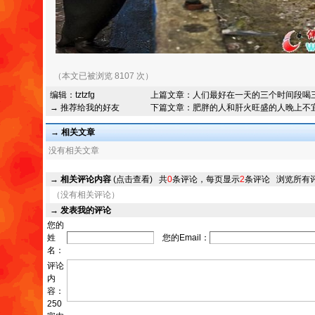
（本文已被浏览 8107 次）
编辑：
tztzfg
上篇文章：
人们最好在一天的三个时间段喝
→ 推荐给我的好友
下篇文章：
肥胖的人和肝火旺盛的人晚上不
→ 相关文章
没有相关文章
→
相关评论内容
(点击查看)
共
0
条评论，每页显示
2
条评论
浏览所有
（没有相关评论）
→
发表我的评论
您的
姓
您的Email：
名：
评论
内
容：
250