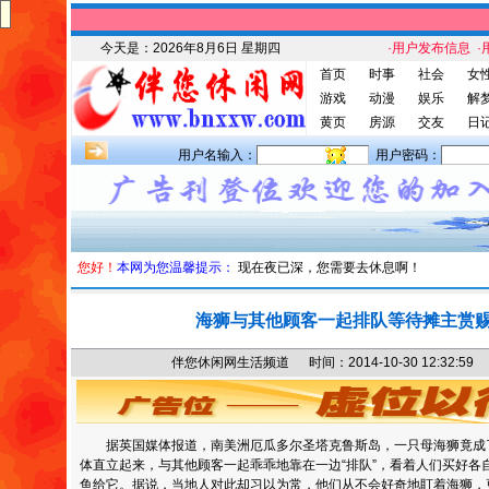
今天是：
2026年8月6日 星期四
·用户发布信息
·
首页
时事
社会
女
游戏
动漫
娱乐
解
黄页
房源
交友
日
用户名输入：
用户密码：
您好！
本网为您温馨提示：
现在夜已深，您需要去休息啊！
海狮与其他顾客一起排队等待摊主赏
伴您休闲网生活频道 时间：2014-10-30 12:32
据英国媒体报道，南美洲厄瓜多尔圣塔克鲁斯岛，一只母海狮竟成了
体直立起来，与其他顾客一起乖乖地靠在一边“排队”，看着人们买好各
鱼给它。据说，当地人对此却习以为常，他们从不会好奇地盯着海狮，