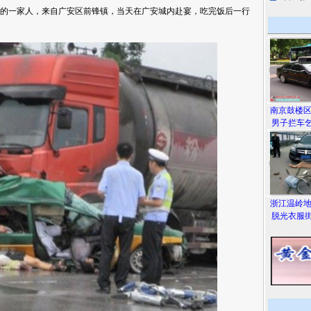
的一家人，来自广安区前锋镇，当天在广安城内赴宴，吃完饭后一行
南京鼓楼
男子拦车乞
浙江温岭
脱光衣服街