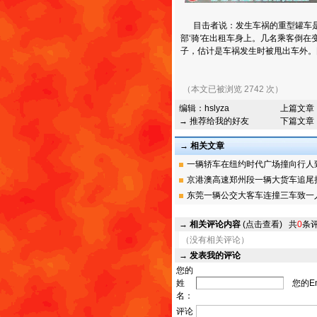
目击者说：发生车祸的重型罐车是
部‘骑
'
在出租车身上。几名乘客倒在
子，估计是车祸发生时被甩出车外。
（本文已被浏览 2742 次）
编辑：
hslyza
上篇文章
→ 推荐给我的好友
下篇文章
→ 相关文章
一辆轿车在纽约时代广场撞向行人致一
京港澳高速郑州段一辆大货车追尾拉酒
东莞一辆公交大客车连撞三车致一人死
→
相关评论内容
(点击查看)
共
0
条
（没有相关评论）
→
发表我的评论
您的
姓
您的Em
名：
评论