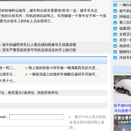
·
一辆出
粉粒物料运输车，罐车和出租车紧紧地‘咬
'
在一起，罐车车头左
·
超牛的
变形的出租车内，司机斜倒在副驾上。车旁躺着一个青年女子和一个孩
·
阿根廷
图为出租车上的8名人员全部死亡。
·
看三百
·
福建霞
·
女模艾
·
东莞一
：
超牛的越野房车让人看后感到既奢华又很霸道哦
·
南昌特
：
货车严重受损变形可司机也很淡定的开上路行驶
·
靓模性
·
洋妞车
死二...
刚上路的崭新小轿车被一辆满载西瓜的大货...
车引...
一辆装混凝土的搅拌车侧翻压扁轿车导致司...
十七...
评论，每页显示
2
条评论
浏览所有评论
新手都纠
车到底要不
ail：
遵守中华人民共和国
各项法律法规和网上道
德；