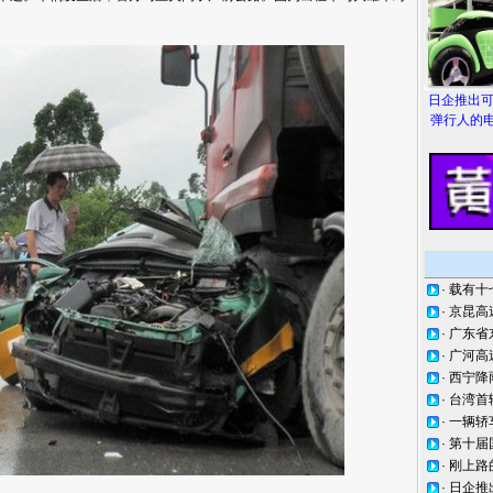
日企推出
弹行人的电
·
载有十
·
京昆高
·
广东省
·
广河高
·
西宁降
·
台湾首
·
一辆轿
·
第十届
·
刚上路
·
日企推