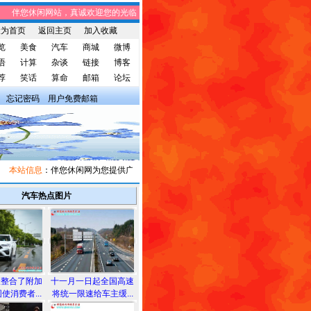
伴您休闲网站，真诚欢迎您的光临! 伴您休闲网站，将免费给您带来趣味时事、笑
设为首页
返回主页
加入收藏
览
美食
汽车
商城
微博
语
计算
杂谈
链接
博客
荐
笑话
算命
邮箱
论坛
忘记密码
用户免费邮箱
本站信息
：伴您休闲网为您提供广告宣传和信息发布，有需求者请与我们联系。
汽车热点图片
险整合了附加
十一月一日起全国高速
使消费者...
将统一限速给车主缓...