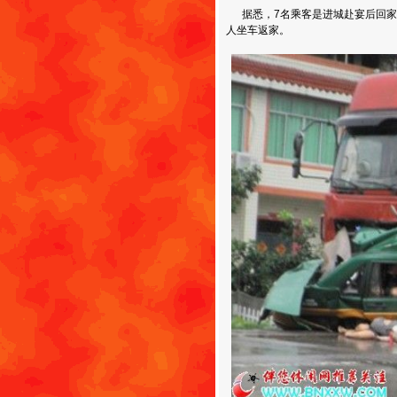
据悉，7名乘客是进城赴宴后回家
人坐车返家。