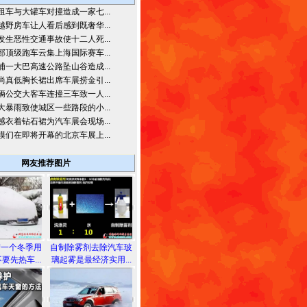
租车与大罐车对撞造成一家七...
越野房车让人看后感到既奢华...
发生恶性交通事故使十二人死...
部顶级跑车云集上海国际赛车...
浦一大巴高速公路坠山谷造成...
尚真低胸长裙出席车展捞金引...
辆公交大客车连撞三车致一人...
大暴雨致使城区一些路段的小...
感衣着钻石裙为汽车展会现场...
模们在即将开幕的北京车展上...
网友推荐图片
结一个冬季用
自制除雾剂去除汽车玻
要先热车...
璃起雾是最经济实用...