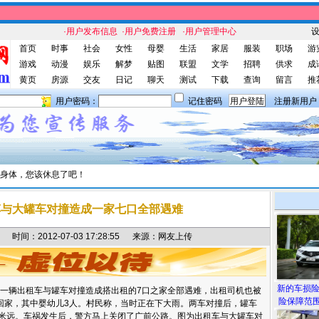
·用户发布信息
·用户免费注册
·用户管理中心
首页
时事
社会
女性
母婴
生活
家居
服装
职场
游
游戏
动漫
娱乐
解梦
贴图
联盟
文学
招聘
供求
成
黄页
房源
交友
日记
聊天
测试
下载
查询
留言
推
用户密码：
记住密码
注册新用户
身体，您该休息了吧！
车与大罐车对撞造成一家七口全部遇难
间：2012-07-03 17:28:55 来源：网友上传
新的车损
广安一辆出租车与罐车对撞造成搭出租的7口之家全部遇难，出租司机也被
险保障范围
回家，其中婴幼儿3人。村民称，当时正在下大雨。两车对撞后，罐车
0多米远。车祸发生后，警方马上关闭了广前公路。图为出租车与大罐车对