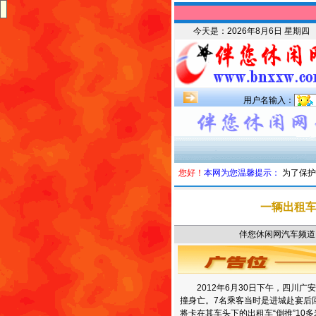
今天是：
2026年8月6日 星期四
用户名输入：
您好！
本网为您温馨提示：
为了保护
一辆出租
伴您休闲网汽车频道 时
2012年6月30日下午，四川
撞身亡。7名乘客当时是进城赴宴后
将卡在其车头下的出租车“倒推”1