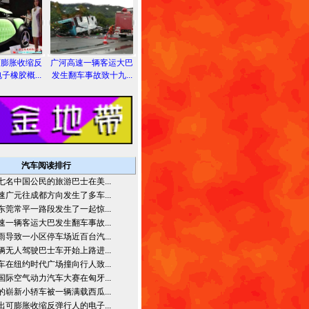
可膨胀收缩反
广河高速一辆客运大巴
子橡胶概...
发生翻车事故致十九...
汽车阅读排行
七名中国公民的旅游巴士在美...
速广元往成都方向发生了多车...
东莞常平一路段发生了一起惊...
速一辆客运大巴发生翻车事故...
雨导致一小区停车场近百台汽...
辆无人驾驶巴士车开始上路进...
车在纽约时代广场撞向行人致...
国际空气动力汽车大赛在匈牙...
的崭新小轿车被一辆满载西瓜...
出可膨胀收缩反弹行人的电子...