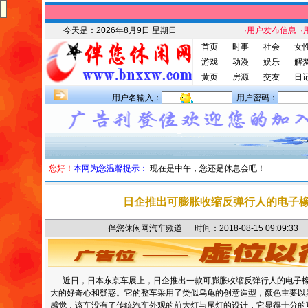
今天是：
2026年8月9日 星期日
·用户发布信息
·
首页
时事
社会
女
游戏
动漫
娱乐
解
黄页
房源
交友
日
用户名输入：
用户密码：
您好！
本网为您温馨提示：
现在是中午，您还是休息会吧！
日企推出可膨胀收缩反弹行人的电子
伴您休闲网汽车频道 时间：2018-08-15 09:09
近日，日本东京车展上，日企推出一款可膨胀收缩反弹行人的电子橡
大的好奇心和疑惑。它的整车采用了类似乌龟的创意造型，颜色主要以
感觉，该车没有了传统汽车外观的前大灯与尾灯的设计，它显得十分的