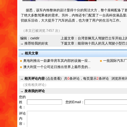
据悉，该车内饰整体的设计显得十分的简洁大方，整个座椅配备了更
了绝大多数驾乘者的需求。另外，内饰还专门配置了一台高科技液晶显
切娱乐活动，大大提升了汽车的品质，也方便了用户的生活与工作。
（本文已被浏览 7457 次）
编辑：
cwldlr
上篇文章：
台湾首辆无人驾驶巴士车开始上
→ 推荐给我的好友
下篇文章：
能容纳十四人的无人驾驶小型巴
→ 相关文章
奥地利推出一款豪华房车其内部的设施一应...
一批国际汽车厂
澳大利亚一个公司近日推出世界上最昂贵的...
→
相关评论内容
(点击查看)
共
0
条评论，每页显示
2
条评论
浏览所有
（没有相关评论）
→
发表我的评论
您的
姓
您的Email：
名：
评论
内
容：