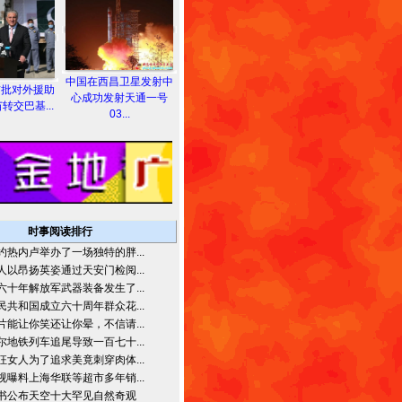
中国在西昌卫星发射中
首批对外援助
心成功发射天通一号
转交巴基...
03...
时事阅读排行
约热内卢举办了一场独特的胖...
人以昂扬英姿通过天安门检阅...
六十年解放军武器装备发生了...
民共和国成立六十周年群众花...
片能让你笑还让你晕，不信请...
尔地铁列车追尾导致一百七十...
狂女人为了追求美竟刺穿肉体...
视曝料上海华联等超市多年销...
书公布天空十大罕见自然奇观