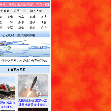
站，真诚欢迎您的光临! 伴您休闲网站，将免费给您带来趣味时事、笑话集锦、家庭
设为首页
返回主页
加入收藏
览
美食
汽车
商城
微博
语
计算
杂谈
链接
博客
荐
笑话
算命
邮箱
论坛
忘记密码
用户免费邮箱
您休闲网为您提供广告宣传和信息发布，有需求者请与我们联系。
时事热点图片
美国新旧两代重要武器
承建的埃及首
陆基洲际导弹过渡细...
开启通车...