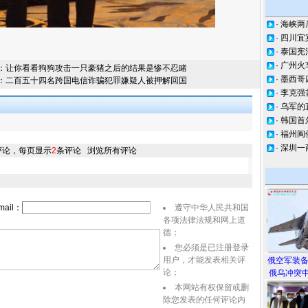
·
海峡两
·
四川宜
·
泰国宪
·
广州火
：
让你看看狗狗攻击一只豪猪之后的结果是惨不忍睹
·
墨西哥
：
二百五十四名跨国电信诈骗犯罪嫌疑人被押解回国
·
李克强
·
乌军的
·
韩国首
·
福州闽
·
深圳一
评论，每页显示
2
条评论
浏览所有评论
ail：
遵守中华人民共和国
各项法律法规和网上道
德；
您必须是已注册登录
用户，才能发表相关评
俄空军装
论；
俄乌冲突中
本网站有权保留或删
除您发表的任何评论内