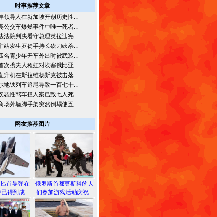
时事推荐文章
岸领导人在新加坡开创历史性...
宾公交车爆燃事件中唯一死者...
法法院判决看守总理英拉违宪...
车站发生歹徒手持长砍刀砍杀...
四名青少年开车外出时被武装...
首次携夫人程虹对埃塞俄比亚...
直升机在斯拉维杨斯克被击落...
尔地铁列车追尾导致一百七十...
侯恶性驾车撞人案已致七人死...
商场外墙脚手架突然倒塌使五...
网友推荐图片
备匕首导弹在
俄罗斯首都莫斯科的人
已得到成...
们参加游戏活动庆祝...