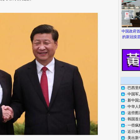
中国政府
的新冠疫苗
·
巴西里
·
中国军
·
新中国
·
中华人
·
这些图
·
韩国首
·
一些疯
·
近日央
·
美出新