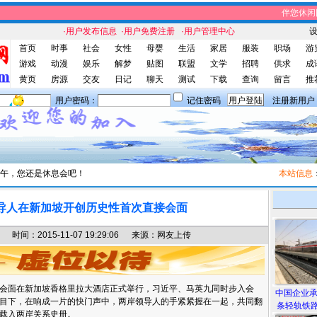
伴您休闲网
·用户发布信息
·用户免费注册
·用户管理中心
首页
时事
社会
女性
母婴
生活
家居
服装
职场
游
游戏
动漫
娱乐
解梦
贴图
联盟
文学
招聘
供求
成
黄页
房源
交友
日记
聊天
测试
下载
查询
留言
推
用户密码：
记住密码
注册新用户
午，您还是休息会吧！
本站信息
：伴
导人在新加坡开创历史性首次直接会面
间：2015-11-07 19:29:06 来源：网友上传
人会面在新加坡香格里拉大酒店正式举行，习近平、马英九同时步入会
中国企业
目下，在响成一片的快门声中，两岸领导人的手紧紧握在一起，共同翻
条轻轨铁路
载入两岸关系史册。