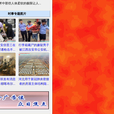
术中那些人体柔软的极限让人...
时事专题图片
相安倍晋三在
行李箱藏尸的嫌疑男子
遭枪击不...
被江西吉安市公安机...
利班发布消息
河北用于新冠肺炎密接
都喀布尔...
者的房屋主体结构陆...