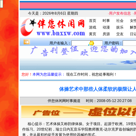
今天是：
2026年8月6日 星期四
·用户发布信息
·
首页
时事
社会
女
游戏
动漫
娱乐
解
黄页
房源
交友
日
用户名输入：
用户密码：
您好！
本网为您温馨提示：
现在工作时间，祝您处事顺利！
体操艺术中那些人体柔软的极限让
伴您休闲网时事频道 时间：2008-05-12 20:27
核心提示：艺术体操又称韵律体操。女子项目。起源于欧洲。19世
作练习。20世纪初，瑞士日内瓦音乐学院教师雅克-达尔克罗兹创编的
来，并从最初的徒手发展为使用轻器械的形式。