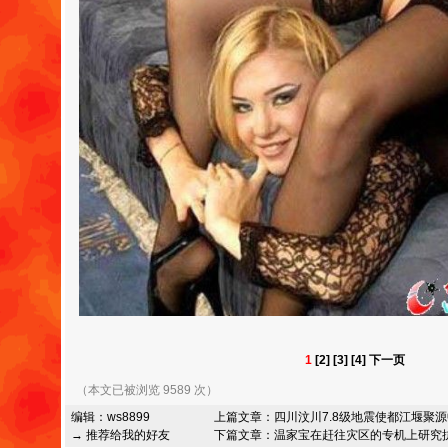
1
[2]
[3]
[4]
下一页
（本文已被浏览 9589 次）
编辑：
ws8899
上篇文章：
四川汶川7.8级地震使都江堰聚
→ 推荐给我的好友
下篇文章：
温家宝在赶往灾区的专机上研究