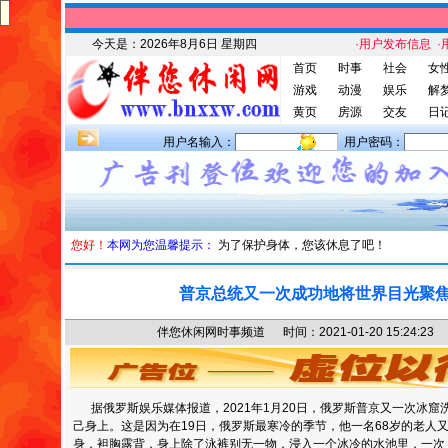
今天是：
2026年8月6日 星期四
·用户发布信息
·
首页
时事
社会
女
游戏
动漫
娱乐
解
黄页
房源
交友
日
用户名输入：
用户密码：
您好！
本网为您温馨提示：
为了保护身体，您该休息了吧！
普京总统又一次成功地将世界目光聚
伴您休闲网时事频道 时间：2021-01-20 15:24
据俄罗斯娱乐媒体报道，2021年1月20日，俄罗斯普京又一次冰窟
己身上。这是因为在19日，俄罗斯最寒冷的季节，他一名68岁的老人
身，袒胸露背，身上除了泳裤别无一物，浸入一个冰冷的水池里，一次