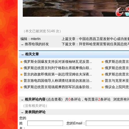
（本文已被浏览 5146 次）
编辑：
mterln
上篇文章：
中国在西昌卫星发射中心成功发射
→ 推荐给我的好友
下篇文章：
拜登和哈里斯宣誓就任美国总统
→ 相关文章
俄罗斯全国爆发支持反对派领袖纳瓦尼反普...
俄罗斯总统普京
俄罗斯总统普京到列宁格勒出席观摩俄白联...
俄罗斯总统普京
普京的政敌即俄前第一副总理涅姆佐夫深夜...
俄罗斯总统普京
普京致电四国领导人称调查结束前勿发政治...
普京与克里米亚
俄罗斯总统普京现场观摩西部军区战备阶段...
俄议会上院同意
→
相关评论内容
(点击查看)
共
0
条评论，每页显示
2
条评论
浏览所有
（没有相关评论）
→
发表我的评论
您的
姓
您的Email：
名：