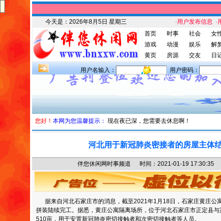
今天是：
2026年8月5日 星期三
·用户发布信息
·
首页
时事
社会
女
游戏
动漫
娱乐
解
黄页
房源
交友
日
用户名输入：
用户密码：
您好！
本网为您温馨提示：
现在夜已深，您需要去休息啊！
河北用于新冠肺炎密接者的房屋主体
伴您休闲网时事频道 时间：2021-01-19 17:30
据来自河北石家庄市的消息，截至2021年1月18日，石家庄黄庄公
拼装陆续完工。据悉，黄庄公寓隔离场所，位于河北石家庄市正定县与
510亩，用于安置新冠肺炎密切接触者和次密切接触者等人员。