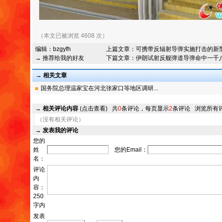
（本文已被浏览 4608 次）
编辑：
bzgyfh
上篇文章：
可携带反辐射导弹实施打击的新
→ 推荐给我的好友
下篇文章：
伊朗试射反舰弹道导弹命中一千
→ 相关文章
国务院总理温家宝在河北张家口等地区调研...
→
相关评论内容
(点击查看)
共
0
条评论，每页显示
2
条评论
浏览所有
（没有相关评论）
→
发表我的评论
您的
姓
您的Email：
名：
评论
内
容：
250
字内
发表