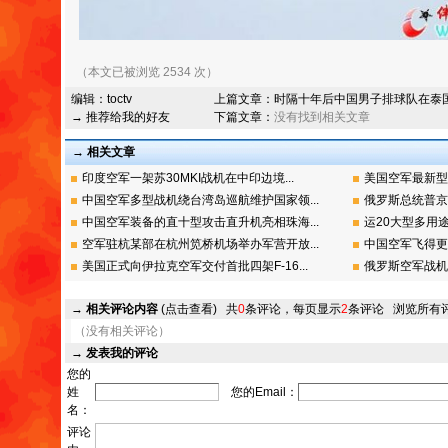
（本文已被浏览 2534 次）
编辑：
toctv
上篇文章：
时隔十年后中国男子排球队在泰
→ 推荐给我的好友
下篇文章：
没有找到相关文章
→ 相关文章
印度空军一架苏30MKI战机在中印边境...
美国空军最新型
中国空军多型战机绕台湾岛巡航维护国家领...
俄罗斯总统普京
中国空军装备的直十型攻击直升机亮相珠海...
运20大型多用途
空军驻杭某部在杭州笕桥机场举办军营开放...
中国空军飞得更
美国正式向伊拉克空军交付首批四架F-16...
俄罗斯空军战机
→
相关评论内容
(点击查看)
共
0
条评论，每页显示
2
条评论
浏览所有
（没有相关评论）
→
发表我的评论
您的
姓
您的Email：
名：
评论