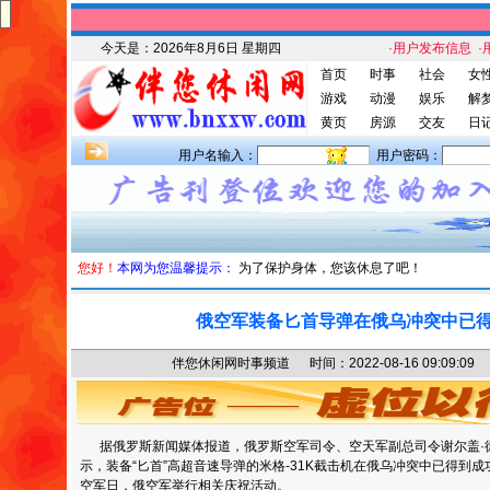
今天是：
2026年8月6日 星期四
·用户发布信息
·
首页
时事
社会
女
游戏
动漫
娱乐
解
黄页
房源
交友
日
用户名输入：
用户密码：
您好！
本网为您温馨提示：
为了保护身体，您该休息了吧！
俄空军装备匕首导弹在俄乌冲突中已
伴您休闲网时事频道 时间：2022-08-16 09:09
据俄罗斯新闻媒体报道，俄罗斯空军司令、空天军副总司令谢尔盖·
示，装备“匕首”高超音速导弹的米格-31K截击机在俄乌冲突中已得到成功
空军日，俄空军举行相关庆祝活动。