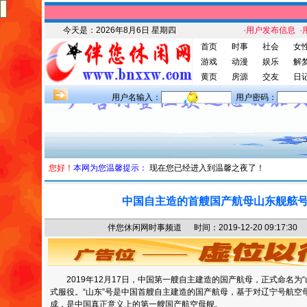
今天是：
2026年8月6日 星期四
·用户发布信息
·
首页
时事
社会
女
游戏
动漫
娱乐
解
黄页
房源
交友
日
用户名输入：
用户密码：
您好！
本网为您温馨提示：
现在您已经进入到温馨之夜了！
中国自主造的首艘国产航母山东舰舷号
伴您休闲网时事频道 时间：2019-12-20 09:17
2019年12月17日，中国第一艘自主建造的国产航母，正式命名为“
式服役。“山东”号是中国首艘自主建造的国产航母，基于对辽宁号航空
成，是中国真正意义上的第一艘国产航空母舰。