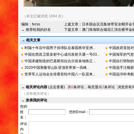
（本文已被浏览 1694 次）
编辑：
fvcss
上篇文章：
日本国会议员集体带安全帽开会
→ 推荐给我的好友
下篇文章：
澳门珠海联合烟花汇演在横琴金
→ 相关文章
时隔十年后中国男子排球队在泰国再夺亚洲...
中国政府首批对
中国在西昌卫星发射中心成功发射天通一号03...
中国海军的气垫
中国承建制造的巴基斯坦拉合尔首条地铁正...
中国自行研制的
2020中国测量登山队登顶世界第一高峰...
中国选手汪顺获
世界军人运动会女排赛首轮中国八一队迎来...
中国远洋科考船
→
相关评论内容
(点击查看)
共
0
条评论，每页显示
2
条评论
浏览所有
（没有相关评论）
→
发表我的评论
您的
姓
您的Email：
名：
评论
内