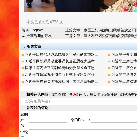
（本文已被浏览 4778 次）
编辑：
bgbyx
上篇文章：
泰国王妃诗妮娜出狱后首次公开
→ 推荐给我的好友
下篇文章：
澳大利亚因受新冠肺炎疫情影响
→ 相关文章
习近平出席尼泊尔总统班达里举行的隆重欢...
习近平率领党和
习近平同朝鲜劳动党委员长金正恩在大连举...
习近平主席在博
国家主席习近平同朝鲜劳动党委员长金正恩...
习近平主席会来
习近平在建军九十周年阅兵式上发出新的强...
习近平主席与各
习近平主席在美国海湖庄园与美国总统特朗...
习近平出席欢迎
→
相关评论内容
(点击查看)
共
0
条评论，每页显示
2
条评论
浏览所有
（没有相关评论）
→
发表我的评论
您的
姓
您的Email：
名：
评论