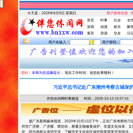
今天是：
2026年8月9日 星期日
·用户发布信息
·
首页
时事
社会
女
游戏
动漫
娱乐
解
黄页
房源
交友
日
用户名输入：
用户密码：
您好！
本网为您温馨提示：
现在工作时间，祝您处事顺利！
习近平总书记赴广东潮州考察古城保
伴您休闲网时事频道 时间：2020-10-13 15:57
据广东新闻媒体报道，2020年10月12日下午，正在广东考察的
州市广济桥、广济楼、牌坊街，察看文物修复保护、非遗文化传承、文
价，同当地群众亲切交流，了解历史文化街区保护和复商复市等情况。