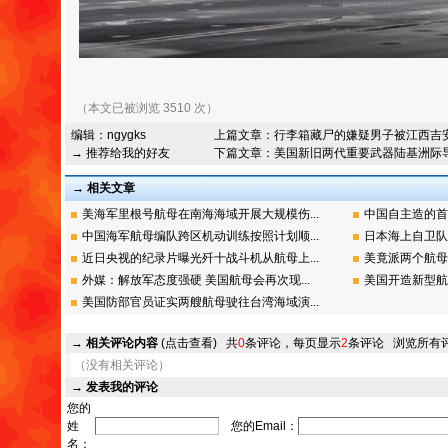
（本文已被浏览 3510 次）
编辑：
ngygks
上篇文章：
行李箱藏尸的嫌疑男子被江西吉
→ 推荐给我的好友
下篇文章：
美国新旧两代重要武器陆基洲际
→ 相关文章
美海军里根号航母在南海海域开展大规模伤...
中国自主造的首艘
中国海军航母编队跨区机动训练按照计划顺...
日本海上自卫队
近日央视的纪录片曝光歼十战斗机从航母上...
美竟派两个航母
外媒：解放军态度强硬 美国航母会再次现...
美国开造新型航
美国防部官员证实两艘航母驶往台湾海域演...
→
相关评论内容
(点击查看)
共
0
条评论，每页显示
2
条评论
浏览所有
（没有相关评论）
→
发表我的评论
您的
姓
您的Email：
名：