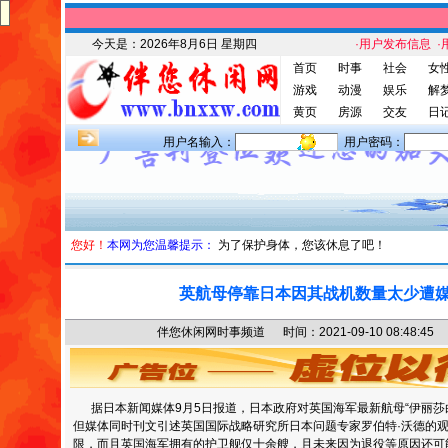
今天是：
2026年8月6日 星期四
·用户发布信息
·
首页
时事
社会
女
游戏
动漫
娱乐
解
黄页
房源
交友
日
用户名输入：
用户密码：
您好！
本网为您温馨提示：
为了保护身体，您该休息了吧！
英航母停靠日本因其战机数量太少遭
伴您休闲网时事频道 时间：2021-09-10 08:48
据日本新闻媒体9月5日报道，日本政府对英国海军最新航母“伊丽莎
但媒体同时刊文引述英国国际战略研究所日本问题专家罗伯特·沃德的
限，而且英国海军拥有的护卫舰仅十余艘，且未来因为退役等原因还可